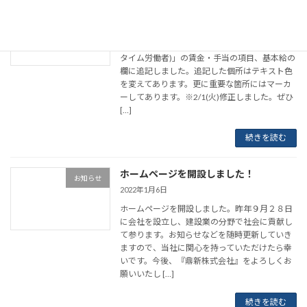
募集要領の内容を一部更新しました！
お知らせ
2022年1月9日
「採用情報」募集要領→「正社員(無期雇用フル
タイム労働者)」の賃金・手当の項目、基本給の
欄に追記しました。追記した個所はテキスト色
を変えてあります。更に重要な箇所にはマーカ
ーしてあります。※2/1(火)修正しました。ぜひ
[…]
続きを読む
ホームページを開設しました！
お知らせ
2022年1月6日
ホームページを開設しました。昨年９月２８日
に会社を設立し、建設業の分野で社会に貢献し
て参ります。お知らせなどを随時更新していき
ますので、当社に関心を持っていただけたら幸
いです。今後、『鼎新株式会社』をよろしくお
願いいたし […]
続きを読む