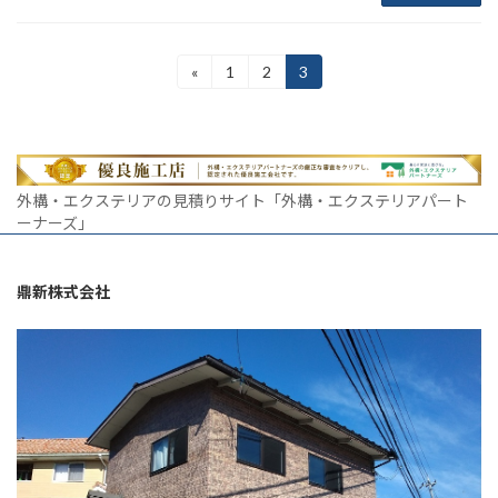
投
«
1
2
3
固
固
固
定
定
定
稿
ペ
ペ
ペ
ー
ー
ー
の
ジ
ジ
ジ
ペ
外構・エクステリアの見積りサイト「外構・エクステリアパート
ー
ーナーズ」
ジ
鼎新株式会社
送
り