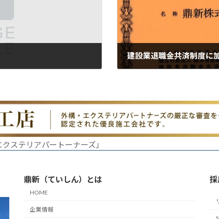
i
d
建設業退職金共済制度に
2023年8月27日
e
o
エクステリアパートーナーズ」
鼎新（ていしん）とは
採
HOME
企業情報