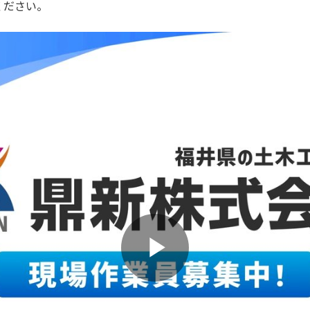
ください。
P