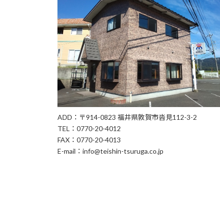
ADD：〒914-0823 福井県敦賀市沓見112-3-2
TEL：0770-20-4012
FAX：0770-20-4013
E-mail：info@teishin-tsuruga.co.jp