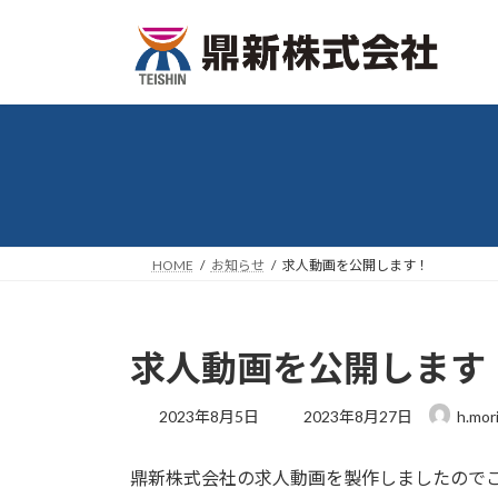
コ
ナ
ン
ビ
テ
ゲ
ン
ー
ツ
シ
へ
ョ
ス
ン
キ
に
ッ
移
プ
動
HOME
お知らせ
求人動画を公開します！
求人動画を公開します
最
2023年8月5日
2023年8月27日
h.mor
終
更
鼎新株式会社の求人動画を製作しましたので
新